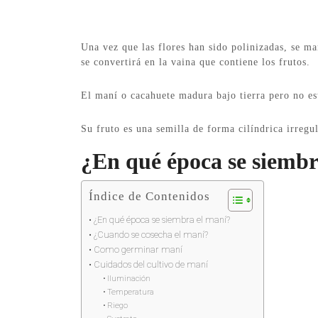
Una vez que las flores han sido polinizadas, se ma
se convertirá en la vaina que contiene los frutos.
El maní o cacahuete madura bajo tierra pero no est
Su fruto es una semilla de forma cilíndrica irregul
¿En qué época se siembr
Índice de Contenidos
¿En qué época se siembra el maní?
¿Cuando se cosecha el maní?
Como germinar maní
Cuidados del cultivo de maní
Iluminación
Temperatura
Riego