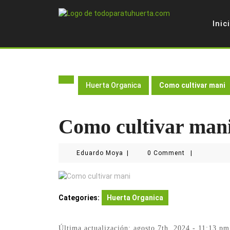
Skip
to
Inic
content
Huerta Organica
Como cultivar mani
Como cultivar man
Eduardo
Eduardo Moya
|
0 Comment
|
Moya
Categories:
Huerta Organica
Última actualización: agosto 7th, 2024 - 11:13 pm