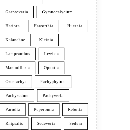
Graptoveria
Gymnocalycium
Hatiora
Haworthia
Huernia
Kalanchoe
Kleinia
Lampranthus
Lewisia
Mammillaria
Opuntia
Orostachys
Pachyphytum
Pachysedum
Pachyveria
Parodia
Peperomia
Rebutia
Rhipsalis
Sedeveria
Sedum