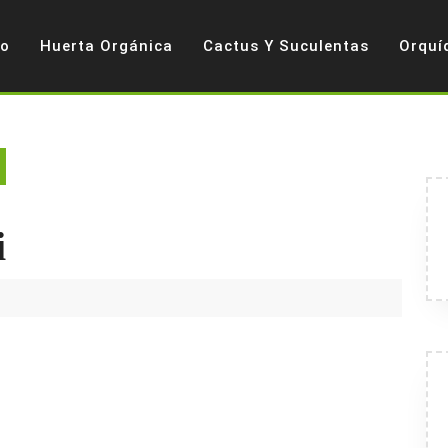
io
Huerta Orgánica
Cactus Y Suculentas
Orquí
i