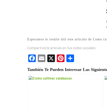
Esperamos te resulte útil este artículo de Como cu
Compartí este articulo en tus redes sociales:
F
E
X
Pi
S
a
m
nt
h
También Te Pueden Interesar Las Siguiente
ce
ail
er
ar
b
es
e
o
t
o
k