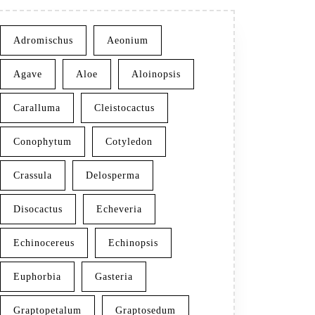
Adromischus
Aeonium
Agave
Aloe
Aloinopsis
Caralluma
Cleistocactus
Conophytum
Cotyledon
Crassula
Delosperma
Disocactus
Echeveria
Echinocereus
Echinopsis
Euphorbia
Gasteria
Graptopetalum
Graptosedum