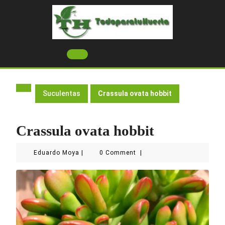
Skip
to
content
Open
Button
Suculentas
Crassula ovata hobbit
Crassula ovata hobbit
Eduardo
Eduardo Moya
|
0 Comment
|
Moya