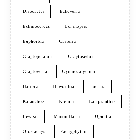
Disocactus
Echeveria
Echinocereus
Echinopsis
Euphorbia
Gasteria
Graptopetalum
Graptosedum
Graptoveria
Gymnocalycium
Hatiora
Haworthia
Huernia
Kalanchoe
Kleinia
Lampranthus
Lewisia
Mammillaria
Opuntia
Orostachys
Pachyphytum