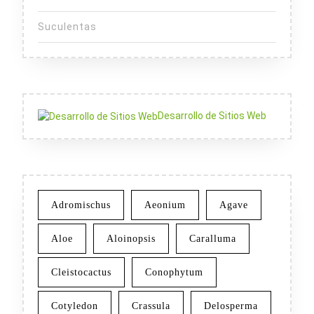
Suculentas
Desarrollo de Sitios Web
Adromischus
Aeonium
Agave
Aloe
Aloinopsis
Caralluma
Cleistocactus
Conophytum
Cotyledon
Crassula
Delosperma