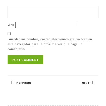
Web
Guardar mi nombre, correo electrónico y sitio web en
este navegador para la próxima vez que haga un
comentario.
Navegación
de
PREVIOUS
NEXT
entradas
Previous
Next
post:
post: