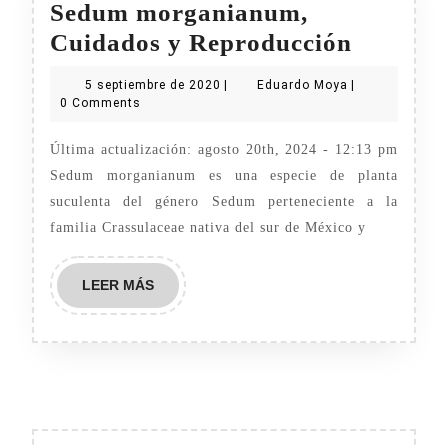
Sedum morganianum,
Sedum
Cuidados y Reproducción
morgan
5
Eduardo
5 septiembre de 2020
|
Eduardo Moya
|
Cuidad
septiembre
Moya
0 Comments
de
y
2020
Última actualización: agosto 20th, 2024 - 12:13 pm
Reprodu
Sedum morganianum es una especie de planta
suculenta del género Sedum perteneciente a la
familia Crassulaceae nativa del sur de México y
LEER
LEER MÁS
MÁS