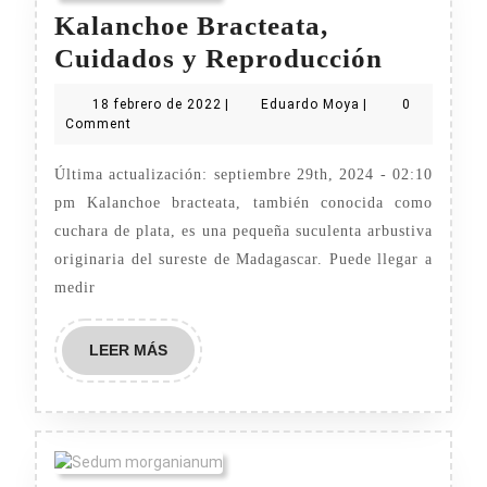
Kalanchoe Bracteata,
Kalanch
Cuidados y Reproducción
Bracteat
18
Eduardo
18 febrero de 2022
|
Eduardo Moya
|
0
Cuidad
febrero
Moya
Comment
de
y
2022
Última actualización: septiembre 29th, 2024 - 02:10
Reprodu
pm Kalanchoe bracteata, también conocida como
cuchara de plata, es una pequeña suculenta arbustiva
originaria del sureste de Madagascar. Puede llegar a
medir
LEER
LEER MÁS
MÁS