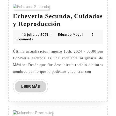
Echeveria Secunda, Cuidados
Echeveria
y Reproducción
Secunda,
13
Eduardo
13 julio de 2021
|
Eduardo Moya
|
5
Cuidados
julio
Moya
Comments
de
y
2021
Última actualización: agosto 18th, 2024 - 08:00 pm
Reproducción
Echeveria secunda es una suculenta originaria de
México. Desde que fue descubierta recibió distintos
nombres por lo que la podemos encontrar con
LEER
LEER MÁS
MÁS