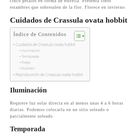
cinco pétalos en forma de estrella. Presenta finos
estambres que sobresalen de la flor. Florece en invierno.
Cuidados de Crassula ovata hobbit
Índice de Contenidos
Cuidados de Crassula ovata hobbit
Iluminación
Temporada
Riego
Sustrato
Reproducción de Crassula ovata hobbit
Iluminación
Requiere luz solar directa en al menos unas 4 a 6 horas
diarias. Podemos colocarla en un sitio soleado o
parcialmente soleado.
Temporada