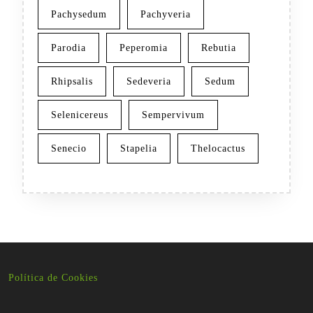
Pachysedum
Pachyveria
Parodia
Peperomia
Rebutia
Rhipsalis
Sedeveria
Sedum
Selenicereus
Sempervivum
Senecio
Stapelia
Thelocactus
Política de Cookies