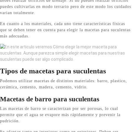
debes realizar orificios de drenaje. Si no puedes realizar orificios
puedes cultivarlas en modo terrario pero de este modo los cuidados
varian totalmente.
En cuanto a los materiales, cada uno tiene características físicas
que se deben tener en cuenta para elegir la macetas para suculentas
más adecuadas.
Tipos de macetas para suculentas
Podemos utilizar macetas de distintos materiales: barro, plastico,
cerámica, cemento, madera, cemento, vidrio.
Macetas de barro para suculentas
Las macetas de barro se caracterizan por ser porosas, lo cual
permite que el agua se evapore más rápidamente y prevenir la
pudrición.
Se adaptan tanto en interiores como en exteriores. Deben ser