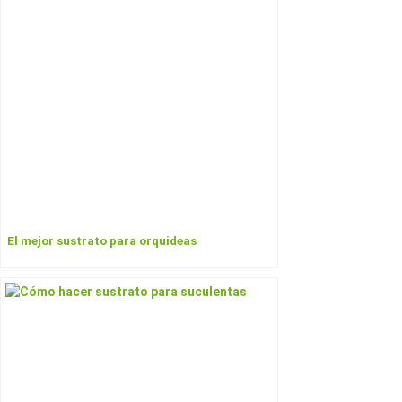
El mejor sustrato para orquideas