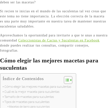
deben ser las macetas?
Si recien te inicias en el mundo de las suculentas tal vez creas que
este tema no tiene importancia. La elección correcta de la maceta
es una parte muy importante en nuestra tarea de mantener nuestras
suculentas saludables.
Aprovechamos la oportunidad para invitarte a que te unas a nuestra
comunidad
Coleccionistas de Cactus y Suculentas en Facebook
donde puedes realizar tus consultas, compartir consejos,
fotografías.
Cómo elegir las mejores macetas para
suculentas
Índice de Contenidos
Cómo elegir las mejores macetas para suculentas
Cuál es la mejor maceta para suculentas
Tamaño de macetas para suculentas
Tipos de macetas para suculentas
Macetas de barro para suculentas