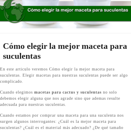
Cómo elegir la mejor maceta para
suculentas
En este articulo veremos Cómo elegir la mejor maceta para
suculentas. Elegir macetas para nuestras suculentas puede ser algo
complicado.
Cuando elegimos
macetas para cactus y suculentas
no solo
debemos elegir alguna que nos agrade sino que ademas resulte
adecuada para nuestras suculentas.
Cuando estamos por comprar una maceta para una suculenta nos
surgen algunos interrogantes: ¿Cuál es la mejor maceta para
suculentas? ¿Cuál es el material más adecuado? ¿De qué tamaño