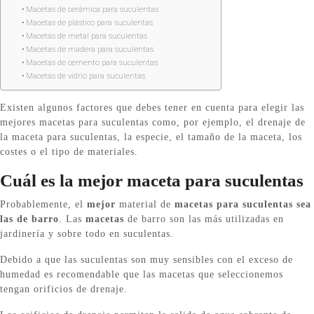
Macetas de cerámica para suculentas
Macetas de plástico para suculentas
Macetas de metal para suculentas
Macetas de madera para suculentas
Macetas de cemento para suculentas
Macetas de vidrio para suculentas
Existen algunos factores que debes tener en cuenta para elegir las
mejores macetas para suculentas como, por ejemplo, el drenaje de
la maceta para suculentas, la especie, el tamaño de la maceta, los
costes o el tipo de materiales.
Cuál es la mejor maceta para suculentas
Probablemente, el
mejor
material de
macetas para suculentas sea
las de barro
. Las
macetas
de barro son las más utilizadas en
jardinería y sobre todo en suculentas.
Debido a que las suculentas son muy sensibles con el exceso de
humedad es recomendable que las macetas que seleccionemos
tengan orificios de drenaje.