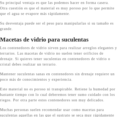
Su principal ventaja es que las podemos hacer en forma casera.
Otra cuestión es que el material es muy poroso por lo que permite
que el agua se evapore más rápidamente.
Su desventaja puede ser el peso para manipularlas si su tamaño es
grande.
Macetas de vidrio para suculentas
Los contenedores de vidrio sirven para realizar arreglos elegantes y
terrarios. Las macetas de vidrio no suelen tener orificios de
drenaje. Si quieres tener suculentas en contenedores de vidrio o
cristal debes realizar un terrario.
Mantener suculentas sanas en contenedores sin drenaje requiere un
poco más de conocimientos y experiencia.
Este material no es poroso ni transpirable. Retiene la humedad por
bastante tiempo con lo cual deberemos tener sumo cuidado con los
riegos. Por otra parte estos contenedores son muy delicados.
Muchas personas suelen recomendar usar como macetas para
suculentas aquellas en las que el sustrato se seca muy rápidamente