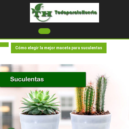
Skip
to
content
Open
Button
Cómo elegir la mejor maceta para suculentas