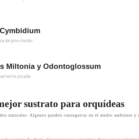
s Cymbidium
za de pino medio
as Miltonia y Odontoglossum
finamente picada
mejor sustrato para orquídeas
os naturales. Algunos pueden conseguirse en el medio ambiente y o