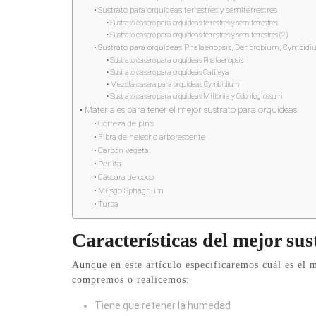
Sustrato para orquídeas terrestres y semiterrestres
Sustrato casero para orquídeas terrestres y semiterrestres
Sustrato casero para orquídeas terrestres y semiterrestres (2)
Sustrato para orquídeas Phalaenopsis, Denbrobium, Cymbidi
Sustrato casero para orquídeas Phalaenopsis
Sustrato casero para orquídeas Cattleya
Mezcla casera para orquídeas Cymbidium
Sustrato casero para orquídeas Miltonia y Odontoglossum
Materiales para tener el mejor sustrato para orquídeas
Corteza de pino
Fibra de helecho arborescente
Carbón vegetal
Perlita
Cáscara de coco
Musgo Sphagnum
Turba
Características del mejor su
Aunque en este artículo especificaremos cuál es el m
compremos o realicemos:
Tiene que retener la humedad