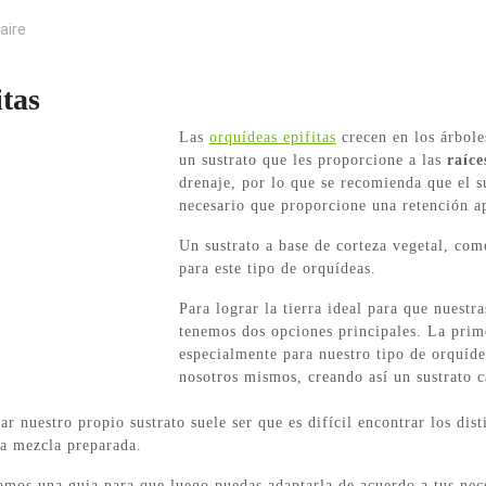
aire
itas
Las
orquídeas epifitas
crecen en los árboles
un sustrato que les proporcione a las
raíce
drenaje, por lo que se recomienda que el s
necesario que proporcione una retención 
Un sustrato a base de corteza vegetal, com
para este tipo de orquídeas.
Para lograr la tierra ideal para que nuestr
tenemos dos opciones principales. La prim
especialmente para nuestro tipo de orquídea
nosotros mismos, creando así un sustrato c
 nuestro propio sustrato suele ser que es difícil encontrar los dist
a mezcla preparada.
amos una guia para que luego puedas adaptarla de acuerdo a tus nec