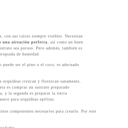
, con sus raíces siempre visibles. Necesitan
s una aireación perfecta
, así como un buen
ustrato sea poroso. Pero además, también es
apropiada de humedad.
o puede ser el pino o el coco, es adecuado
as orquídeas crezcan y florezcan sanamente,
era es comprar un sustrato preparado
, y la segunda es preparar la tierra
asero para orquídeas epifitas.
intos componentes necesarios para crearlo. Por este
esidades.