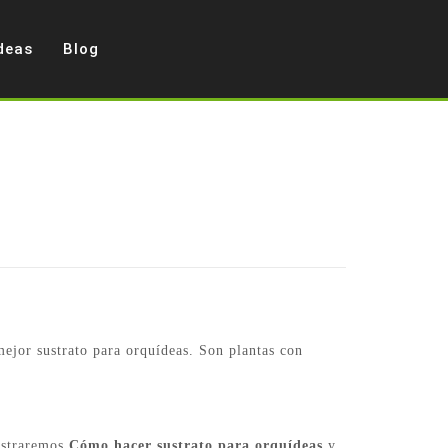
deas
Blog
 mejor sustrato para orquídeas. Son plantas con
ostraremos
Cómo hacer sustrato para orquídeas
y