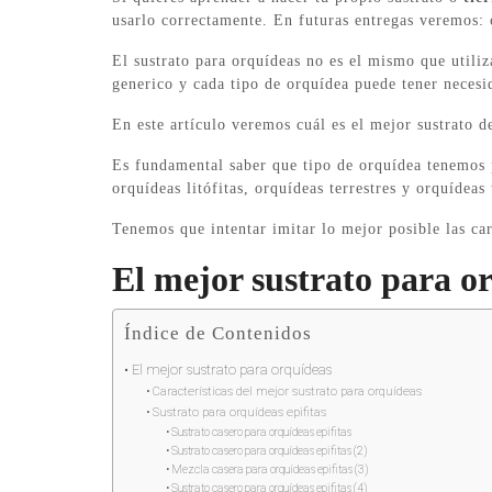
usarlo correctamente. En futuras entregas veremos: 
El sustrato para orquídeas no es el mismo que utili
generico y cada tipo de orquídea puede tener necesi
En este artículo veremos cuál es el mejor sustrato d
Es fundamental saber que tipo de orquídea tenemos pa
orquídeas litófitas, orquídeas terrestres y orquídeas
Tenemos que intentar imitar lo mejor posible las cara
El mejor sustrato para o
Índice de Contenidos
El mejor sustrato para orquídeas
Características del mejor sustrato para orquídeas
Sustrato para orquídeas epifitas
Sustrato casero para orquídeas epifitas
Sustrato casero para orquídeas epifitas (2)
Mezcla casera para orquídeas epifitas (3)
Sustrato casero para orquídeas epifitas (4)