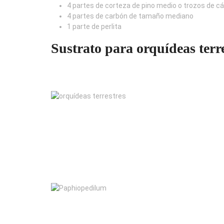
4 partes de corteza de pino medio o trozos de c
4 partes de carbón de tamaño mediano
1 parte de perlita
Sustrato para orquídeas terre