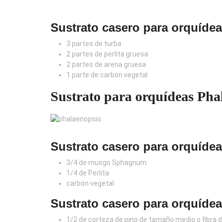
Sustrato casero para orquídeas
3 partes de turba
2 partes de perlita gruesa
2 partes de arena gruesa
1 parte de carbón vegetal
Sustrato para orquídeas Ph
Sustrato casero para orquíde
3/4 de musgo Sphagnum
1/4 de Perlita
carbón vegetal
Sustrato casero para orquídea
1/2 de corteza de pino de tamaño medio o fibra