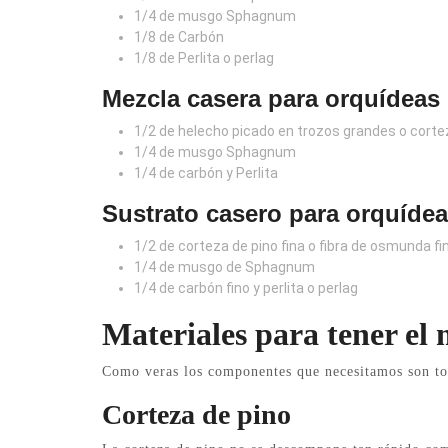
1/4 de musgo Sphagnum
1/8 de Carbón
1/8 de Perlita o perlag
Mezcla casera para orquídea
1/2 de helecho picado en trozos grandes o corte
1/4 de musgo Sphagnum
1/4 de carbón y Perlita
Sustrato casero para orquíde
1/2 de corteza de pino fina o fibra de osmunda 
1/4 de musgo de Sphagnum
1/4 de carbón fino y perlita o perlag
Materiales para tener el 
Como veras los componentes que necesitamos son tod
Corteza de pino