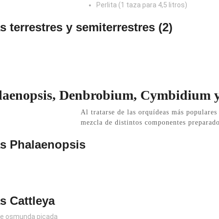
Perlita (1 taza para 4,5 litros)
 terrestres y semiterrestres (2)
alaenopsis, Denbrobium, Cymbidium y
Al tratarse de las orquídeas más populares 
mezcla de distintos componentes preparado
as Phalaenopsis
s Cattleya
 de osmunda picada