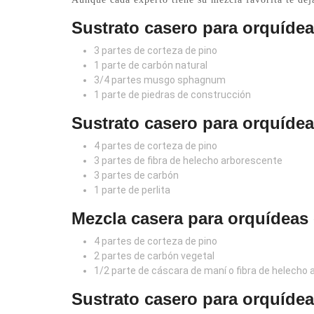
Sustrato casero para orquídea
3 partes de corteza de pino
1 parte de carbón natural
3/4 partes musgo sphagnum
1 parte de piedras de construcción
Sustrato casero para orquídeas
4 partes de corteza de pino
3 partes de fibra de helecho arborescente
3 partes de carbón
1 parte de perlita
Mezcla casera para orquídeas e
4 partes de corteza de pino
2 partes de carbón vegetal
1/2 parte de cáscara de maní o fibra de helecho
Sustrato casero para orquídeas