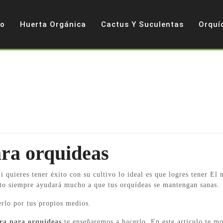
io
Huerta Orgánica
Cactus Y Suculentas
Orquí
ara orquideas
i quieres tener éxito con su cultivo lo ideal es que logres tener El
rato siempre ayudará mucho a que tus orquídeas se mantengan sanas.
erlo por tus propios medios.
rra para orquídeas
te enseñaremos a hacerlo. En este articulo te m