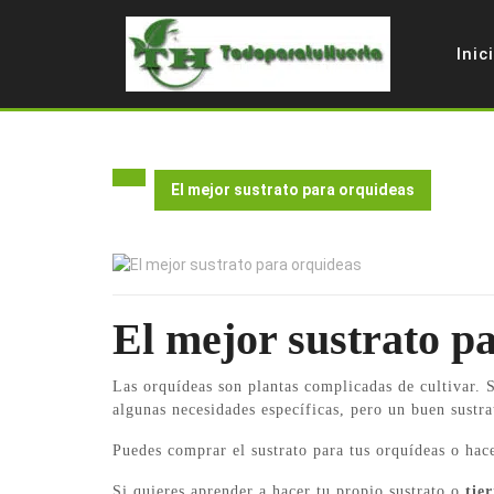
Skip
to
Inic
content
El mejor sustrato para orquideas
El mejor sustrato p
Las orquídeas son plantas complicadas de cultivar. S
algunas necesidades específicas, pero un buen sust
Puedes comprar el sustrato para tus orquídeas o hac
Si quieres aprender a hacer tu propio sustrato o
tie