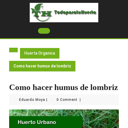
Skip
to
content
Open
Button
Huerta Organica
Como hacer humus de lombriz
Como hacer humus de lombriz
Eduardo
Eduardo Moya
|
0 Comment
|
Moya