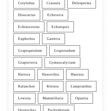
Cotyledon
Crassula
Delosperma
Disocactus
Echeveria
Echinocereus
Echinopsis
Euphorbia
Gasteria
Graptopetalum
Graptosedum
Graptoveria
Gymnocalycium
Hatiora
Haworthia
Huernia
Kalanchoe
Kleinia
Lampranthus
Lewisia
Mammillaria
Opuntia
Orostachys
Pachyphytum