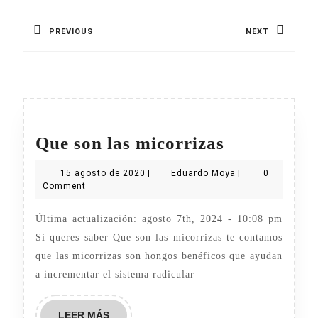
de
PREVIOUS
NEXT
entradas
Previous
Next
post:
post:
Que
Que son las micorrizas
son
15
Eduardo
15 agosto de 2020
|
Eduardo Moya
|
0
las
agosto
Moya
Comment
de
micorrizas
2020
Última actualización: agosto 7th, 2024 - 10:08 pm
Si queres saber Que son las micorrizas te contamos
que las micorrizas son hongos benéficos que ayudan
a incrementar el sistema radicular
LEER
LEER MÁS