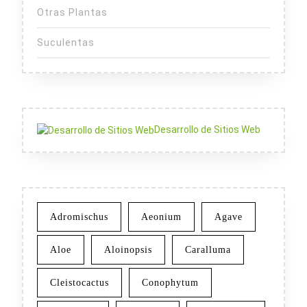
Otras Plantas
Suculentas
Desarrollo de Sitios Web
Adromischus
Aeonium
Agave
Aloe
Aloinopsis
Caralluma
Cleistocactus
Conophytum