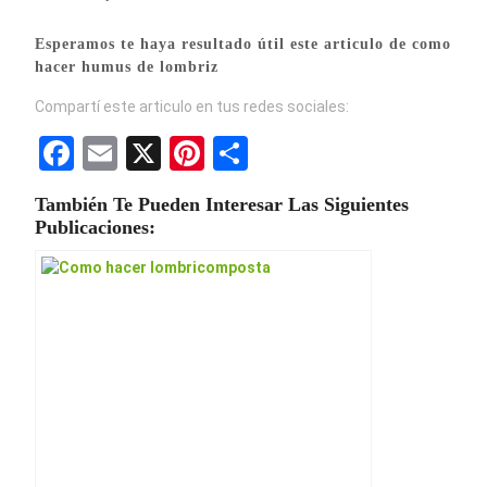
Esperamos te haya resultado útil este articulo de como
hacer humus de lombriz
Compartí este articulo en tus redes sociales:
F
E
X
Pi
S
a
m
nt
h
También Te Pueden Interesar Las Siguientes
ce
ail
er
ar
Publicaciones:
b
es
e
o
t
o
k