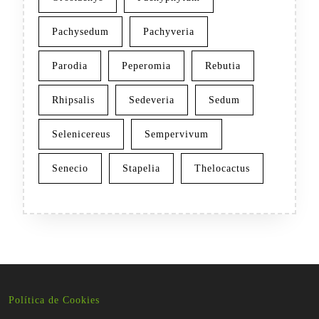
Pachysedum
Pachyveria
Parodia
Peperomia
Rebutia
Rhipsalis
Sedeveria
Sedum
Selenicereus
Sempervivum
Senecio
Stapelia
Thelocactus
Política de Cookies