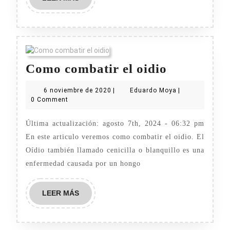
MÁS
Como
Como combatir el oidio
combatir
6
Eduardo
6 noviembre de 2020
|
Eduardo Moya
|
el
noviembre
Moya
0 Comment
de
oidio
2020
Última actualización: agosto 7th, 2024 - 06:32 pm
En este articulo veremos como combatir el oidio. El
Oídio también llamado cenicilla o blanquillo es una
enfermedad causada por un hongo
LEER
LEER MÁS
MÁS