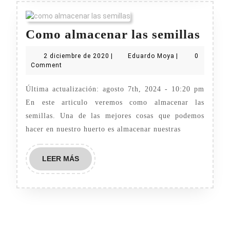
Com
Como almacenar las semillas
alma
2
Eduardo
2 diciembre de 2020
|
Eduardo Moya
|
0
las
diciembre
Moya
Comment
de
semil
2020
Última actualización: agosto 7th, 2024 - 10:20 pm
En este articulo veremos como almacenar las
semillas. Una de las mejores cosas que podemos
hacer en nuestro huerto es almacenar nuestras
LEER
LEER MÁS
MÁS