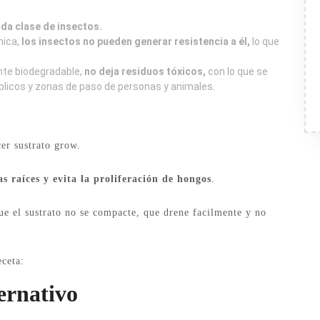
oda clase de insectos.
nica,
los insectos no pueden generar resistencia a él,
lo que
nte biodegradable,
no deja residuos tóxicos,
con lo que se
blicos y zonas de paso de personas y animales.
er sustrato grow.
s raíces y evita la proliferación de hongos
.
e el sustrato no se compacte, que drene facilmente y no
eceta:
ernativo