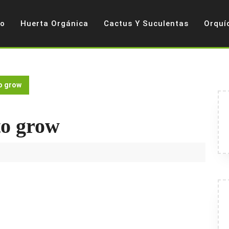
io
Huerta Orgánica
Cactus Y Suculentas
Orquí
o grow
to grow