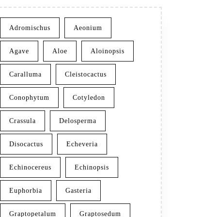
Adromischus
Aeonium
Agave
Aloe
Aloinopsis
Caralluma
Cleistocactus
Conophytum
Cotyledon
Crassula
Delosperma
Disocactus
Echeveria
Echinocereus
Echinopsis
Euphorbia
Gasteria
Graptopetalum
Graptosedum