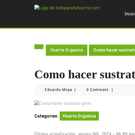
Skip
to
Inic
content
Huerta Organica
Como hacer sustrat
Como hacer sustra
Eduardo
Eduardo Moya
|
0 Comment
|
Moya
Categories:
Huerta Organica
Última actualización: agosto 9th, 2024 - 06:09 pm