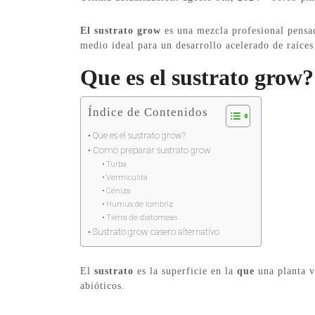
El
sustrato grow
es una mezcla profesional pensad
medio ideal para un desarrollo acelerado de raíce
Que es el sustrato grow?
Índice de Contenidos
Que es el sustrato grow?
Como preparar sustrato grow
Turba
Vermiculita
Ceniza
Humus de lombriz
Tierra de diatomeas
Sustrato grow casero alternativo
El
sustrato
es la superficie en la
que
una planta v
abióticos.