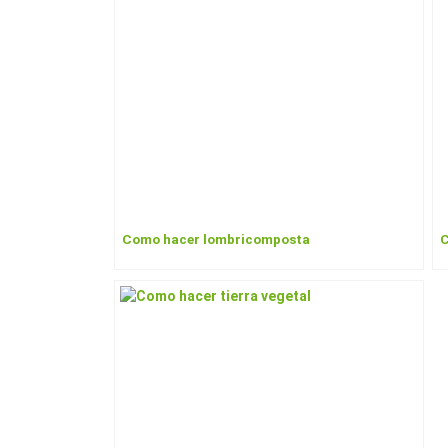
o
k
Como hacer lombricomposta
C