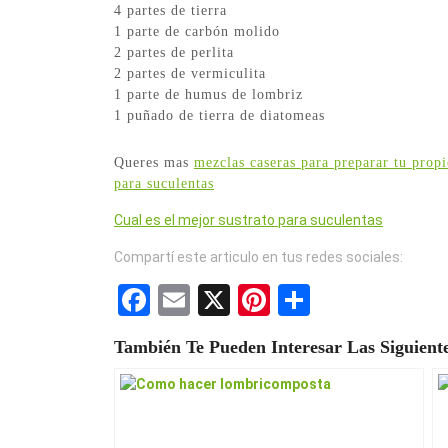
4 partes de tierra
1 parte de carbón molido
2 partes de perlita
2 partes de vermiculita
1 parte de humus de lombriz
1 puñado de tierra de diatomeas
Queres mas
mezclas caseras para preparar tu propi
para suculentas
Cual es el mejor sustrato para suculentas
Compartí este articulo en tus redes sociales:
F
E
X
Pi
S
a
m
nt
h
También Te Pueden Interesar Las Siguiente
ce
ail
er
ar
b
es
e
o
t