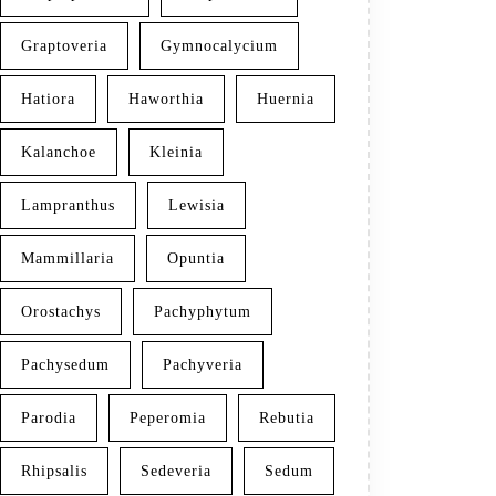
Graptoveria
Gymnocalycium
Hatiora
Haworthia
Huernia
Kalanchoe
Kleinia
Lampranthus
Lewisia
Mammillaria
Opuntia
Orostachys
Pachyphytum
Pachysedum
Pachyveria
Parodia
Peperomia
Rebutia
Rhipsalis
Sedeveria
Sedum