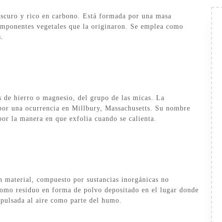
scuro y rico en carbono.​​ Está formada por una masa
componentes vegetales que la originaron. Se emplea como
s.
s de hierro o magnesio, del grupo de las micas. La
 por una ocurrencia en Millbury, Massachusetts. Su nombre
 por la manera en que exfolia cuando se calienta.
n material, compuesto por sustancias inorgánicas no
como residuo en forma de polvo depositado en el lugar donde
xpulsada al aire como parte del humo.