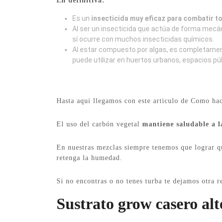
En definitiva:
Es un
insecticida muy eficaz para combatir t
Al ser un insecticida que actúa de forma mecá
sí ocurre con muchos insecticidas químicos.
Al estar compuesto por algas, es completame
puede utilizar en huertos urbanos, espacios pú
Hasta aqui llegamos con este articulo de Como hac
El uso del carbón vegetal
mantiene saludable a la
En nuestras mezclas siempre tenemos que lograr qu
retenga la humedad.
Si no encontras o no tenes turba te dejamos otra r
Sustrato grow casero alt