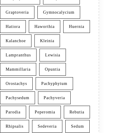
Graptoveria
Gymnocalycium
Hatiora
Haworthia
Huernia
Kalanchoe
Kleinia
Lampranthus
Lewisia
Mammillaria
Opuntia
Orostachys
Pachyphytum
Pachysedum
Pachyveria
Parodia
Peperomia
Rebutia
Rhipsalis
Sedeveria
Sedum