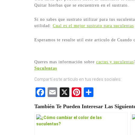
Quitar hierbas que se encuentren en el sustrato.
Si no sabes que sustrato utilizar para tus suculent
utilidad:
Cual es el mejor sustrato para suculentas
Esperamos te resulte util este articulo de Cuando c
Queres mas información sobre
cactus y suculentas
Suculentas
Compartí este articulo en tus redes sociales:
F
E
X
Pi
S
a
m
nt
h
También Te Pueden Interesar Las Siguiente
ce
ail
er
ar
b
es
e
o
t