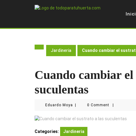
Skip
to
Inic
content
Jardineria
Cuando cambiar el sustrat
Cuando cambiar el s
suculentas
Eduardo
Eduardo Moya
|
0 Comment
|
Moya
Categories:
Jardineria