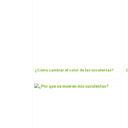
o
k
¿Cómo cambiar el color de las suculentas?
C