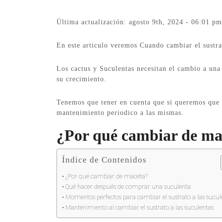
Última actualización: agosto 9th, 2024 - 06:01 pm
En este articulo veremos Cuando cambiar el sustrat
Los cactus y Suculentas necesitan el cambio a una
su crecimiento.
Tenemos que tener en cuenta que si queremos que n
mantenimiento periodico a las mismas.
¿Por qué cambiar de ma
Índice de Contenidos
¿Por qué cambiar de maceta?
Qué hacer después de comprar una suculenta
Momentos perfectos para cambiar el sustrato a las sucul
Mantenimiento al cambiar el sustrato a las suculentas