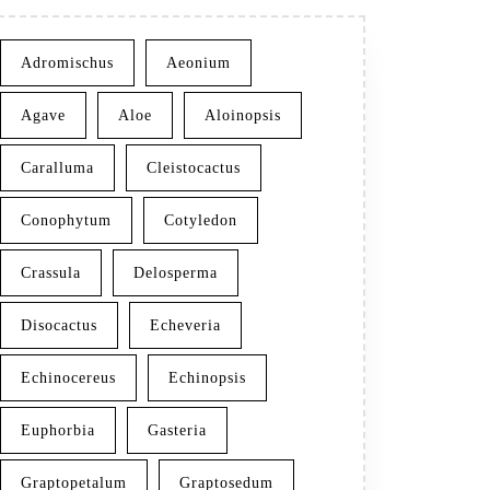
Adromischus
Aeonium
Agave
Aloe
Aloinopsis
Caralluma
Cleistocactus
Conophytum
Cotyledon
Crassula
Delosperma
Disocactus
Echeveria
Echinocereus
Echinopsis
Euphorbia
Gasteria
Graptopetalum
Graptosedum