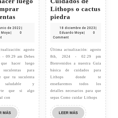
hacer luego
Cuidados de
omprar
Lithops o cactus
Que
Cuidados
entas
piedra
hacer
de
17
18
unio de 2022
|
18 diciembre de 2023
|
luego
Lithops
Eduardo
junio
Eduardo
diciembre
o Moya
|
0
Eduardo Moya
|
0
Moya
de
Moya
de
t
Comment
de
o
2022
2023
comprar
cactus
tualización: agosto
Última actualización: agosto
suculentas
piedra
4 - 09:29 am Debes
8th, 2024 - 02:29 pm
 que hacer luego
Bienvenidos a nuestra Guía
 suculentas para
básica de cuidados para
te que tu suculenta
Lithops donde te
a saludable y
enseñaremos todos los
zarte que si algo
detalles necesarios para que
al con
sepas Como cuidar Lithops
LEER
LEER
R MÁS
LEER MÁS