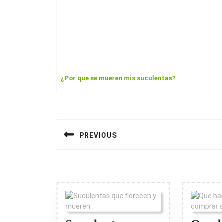
¿Por que se mueren mis suculentas?
Navegación
de
PREVIOUS
entradas
Previous
post: