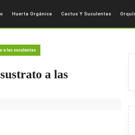
io
Huerta Orgánica
Cactus Y Suculentas
Orquí
o a las suculentas
ustrato a las