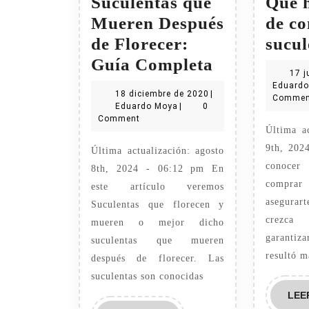
Suculentas que
Que 
Mueren Después
de c
de Florecer:
sucul
Suculentas
Guía Completa
17 j
que
Eduard
18
18 diciembre de 2020
|
Commen
Mueren
Eduardo
diciembre
Eduardo Moya
|
0
Moya
de
Comment
Después
Última ac
2020
de
9th, 202
Última actualización: agosto
Florecer:
conocer
8th, 2024 - 06:12 pm En
Guía
comprar
este artículo veremos
asegurar
Suculentas que florecen y
Completa
crezc
mueren o mejor dicho
garanti
suculentas que mueren
resultó m
después de florecer. Las
suculentas son conocidas
LEE