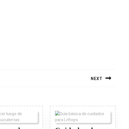
NEXT
Next
post: