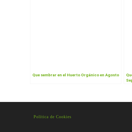
o
k
Que sembrar en el Huerto Orgánico en Agosto
Qu
Se
Política de Cookies