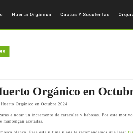
io
Huerta Orgánica
Cactus Y Suculentas
Orquí
bre
Huerto Orgánico en Octub
l Huerto Orgánico en Octubre 2024.
nzaras a notar un incremento de caracoles y babosas. Por este motivo
 se mantengan acotadas.
 mosca blanca. Para esta ultima plaga te recomendamos que leas:
tr