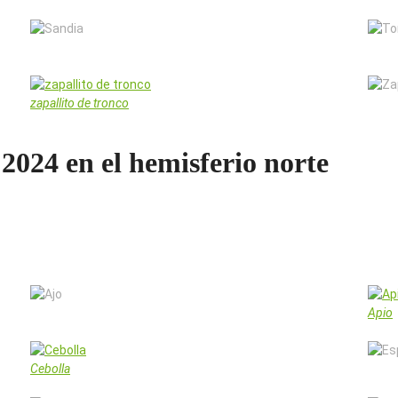
Sandia
Toma
zapallito de tronco
Zapal
024 en el hemisferio norte
Ajo
Apio
Cebolla
Espi