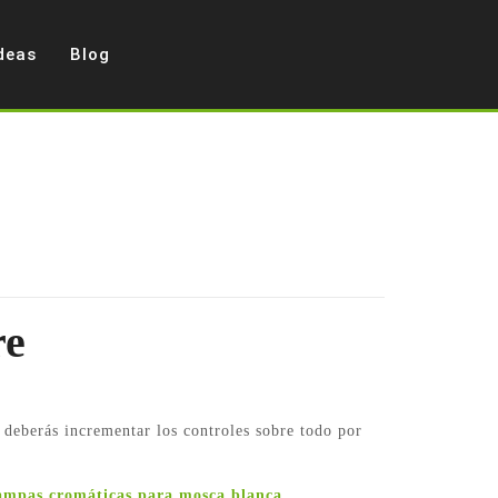
deas
Blog
re
 deberás incrementar los controles sobre todo por
ampas cromáticas para mosca blanca