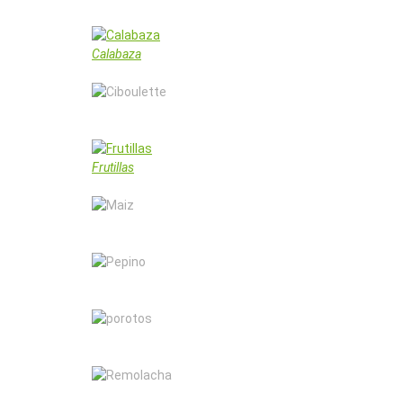
Calabaza
Ciboulette
Frutillas
Maiz
Pepino
Porotos
Remolacha