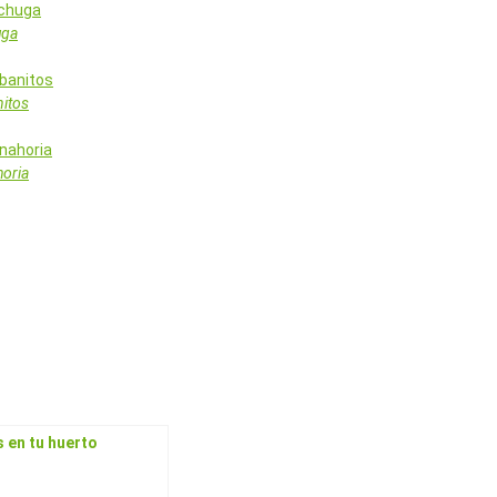
uga
itos
oria