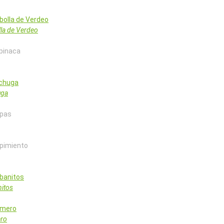
la de Verdeo
naca
uga
s
imiento
itos
ro