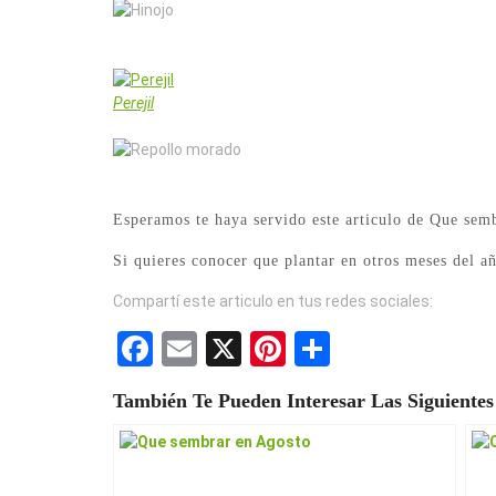
Hinojo
Perejil
Repollo morado
Esperamos te haya servido este articulo de Que sem
Si quieres conocer que plantar en otros meses del 
Compartí este articulo en tus redes sociales:
F
E
X
Pi
S
a
m
nt
h
También Te Pueden Interesar Las Siguientes
ce
ail
er
ar
b
es
e
o
t