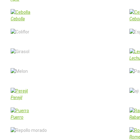
Cebolla
Cebol
Coliflor
Espi
Girasol
Lech
Melon
Papa
Perejil
aji p
Puerro
Raban
Repollo morado
Rome