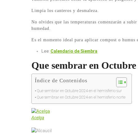
Limpia los canteros y desmaleza.
No olvides que las temperaturas comenzarán a subir 
humedad.
Es el momento ideal para aplicar compost o humus e
Lee
:
Calendario de Siembra
Que sembrar en Octubre 2
Índice de Contenidos
Que sembrar en Octubre 2024 en el hemisferio sur
Que sembrar en Octubre 2024 en el hemisferio norte
Acelga
Alcaucil