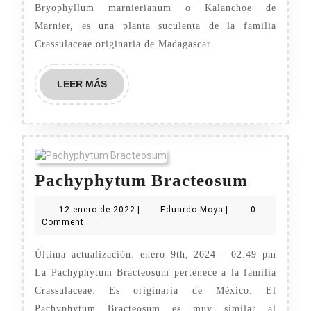
Bryophyllum marnierianum o Kalanchoe de
Marnier, es una planta suculenta de la familia
Crassulaceae originaria de Madagascar.
LEER
LEER MÁS
MÁS
Pachyp
Pachyphytum Bracteosum
Bracte
12
Eduardo
12 enero de 2022
|
Eduardo Moya
|
0
enero
Moya
Comment
de
2022
Última actualización: enero 9th, 2024 - 02:49 pm
La Pachyphytum Bracteosum pertenece a la familia
Crassulaceae. Es originaria de México. El
Pachyphytum Bracteosum es muy similar al