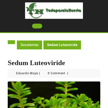
Skip
to
content
Open
Button
Suculentas
Sedum Luteoviride
Sedum Luteoviride
Eduardo
Eduardo Moya
|
0 Comment
|
Moya