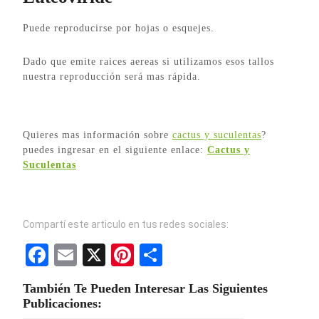
Puede reproducirse por hojas o esquejes.
Dado que emite raices aereas si utilizamos esos tallos
nuestra reproducción será mas rápida.
Quieres mas información sobre
cactus y suculentas
?
puedes ingresar en el siguiente enlace:
Cactus y
Suculentas
Compartí este articulo en tus redes sociales:
F
E
X
Pi
S
a
m
nt
h
También Te Pueden Interesar Las Siguientes
ce
ail
er
ar
Publicaciones: