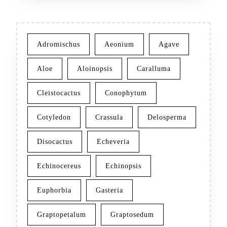
Adromischus
Aeonium
Agave
Aloe
Aloinopsis
Caralluma
Cleistocactus
Conophytum
Cotyledon
Crassula
Delosperma
Disocactus
Echeveria
Echinocereus
Echinopsis
Euphorbia
Gasteria
Graptopetalum
Graptosedum