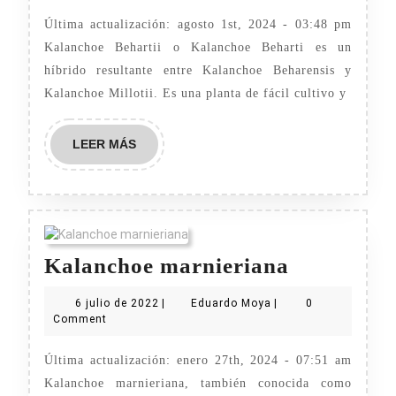
2024
Última actualización: agosto 1st, 2024 - 03:48 pm
Kalanchoe Behartii o Kalanchoe Beharti es un
híbrido resultante entre Kalanchoe Beharensis y
Kalanchoe Millotii. Es una planta de fácil cultivo y
LEER
LEER MÁS
MÁS
Kalancho
Kalanchoe marnieriana
marnieria
6
Eduardo
6 julio de 2022
|
Eduardo Moya
|
0
julio
Moya
Comment
de
2022
Última actualización: enero 27th, 2024 - 07:51 am
Kalanchoe marnieriana, también conocida como