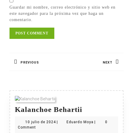
Guardar mi nombre, correo electrónico y sitio web en
este navegador para la próxima vez que haga un
comentario.
Navegación
de
PREVIOUS
NEXT
entradas
Previous
Next
post:
post:
Kalanchoe
Kalanchoe Behartii
Behartii
10
Eduardo
10 julio de 2024
|
Eduardo Moya
|
0
julio
Moya
Comment
de