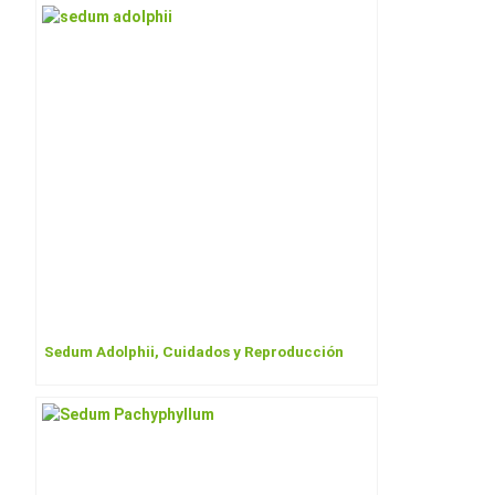
b
es
e
o
t
o
k
Sedum Adolphii, Cuidados y Reproducción