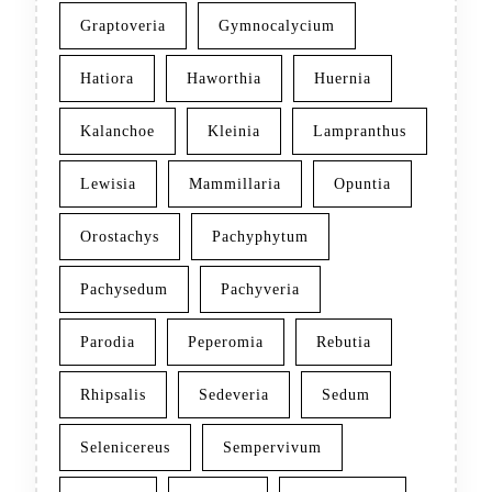
Graptoveria
Gymnocalycium
Hatiora
Haworthia
Huernia
Kalanchoe
Kleinia
Lampranthus
Lewisia
Mammillaria
Opuntia
Orostachys
Pachyphytum
Pachysedum
Pachyveria
Parodia
Peperomia
Rebutia
Rhipsalis
Sedeveria
Sedum
Selenicereus
Sempervivum