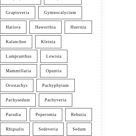
Graptoveria
Gymnocalycium
Hatiora
Haworthia
Huernia
Kalanchoe
Kleinia
Lampranthus
Lewisia
Mammillaria
Opuntia
Orostachys
Pachyphytum
Pachysedum
Pachyveria
Parodia
Peperomia
Rebutia
Rhipsalis
Sedeveria
Sedum