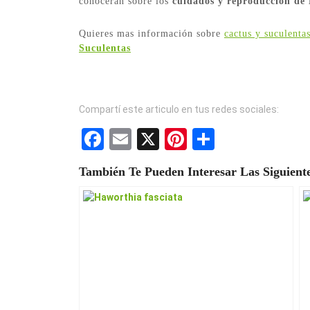
conocerán sobre los
cuidados y reproducción de
Quieres mas información sobre
cactus y suculenta
Suculentas
Compartí este articulo en tus redes sociales:
F
E
X
Pi
S
a
m
nt
h
También Te Pueden Interesar Las Siguiente
ce
ail
er
ar
b
es
e
o
t
o
k