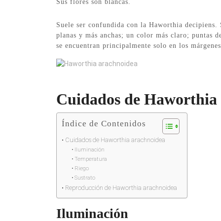
Sus flores son blancas.
Suele ser confundida con la Haworthia decipiens. 
planas y más anchas; un color más claro; puntas d
se encuentran principalmente solo en los márgenes 
Haworthia arachnoidea
Cuidados de Haworthia
Índice de Contenidos
Cuidados de Haworthia arachnoidea
Iluminación
Temperatura
Riego
Sustrato
Reproducción de Haworthia arachnoidea
Iluminación