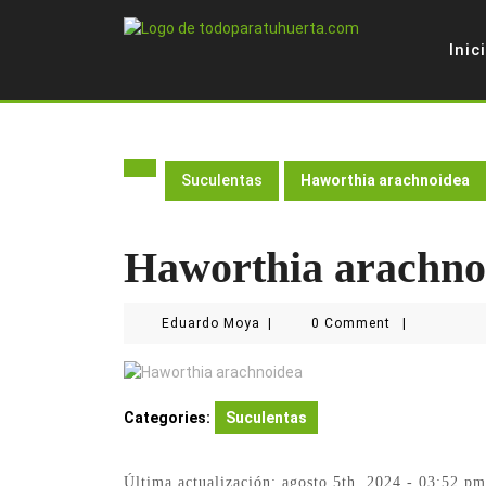
Skip
to
Inic
content
Suculentas
Haworthia arachnoidea
Haworthia arachno
Eduardo
Eduardo Moya
|
0 Comment
|
Moya
Categories:
Suculentas
Última actualización: agosto 5th, 2024 - 03:52 pm