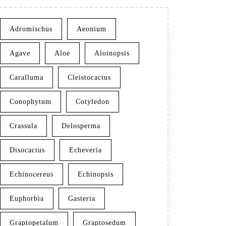
Adromischus
Aeonium
Agave
Aloe
Aloinopsis
Caralluma
Cleistocactus
Conophytum
Cotyledon
Crassula
Delosperma
Disocactus
Echeveria
Echinocereus
Echinopsis
Euphorbia
Gasteria
Graptopetalum
Graptosedum