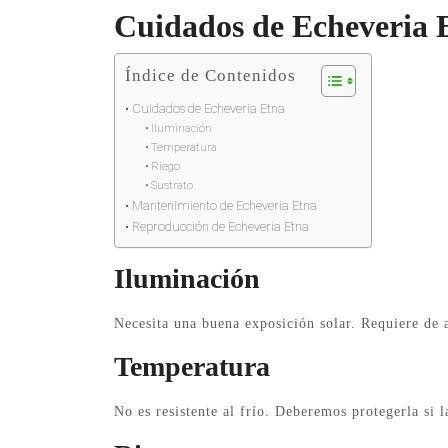
Cuidados de Echeveria 
Índice de Contenidos
Cuidados de Echeveria Etna
Iluminación
Temperatura
Riego
Sustrato
Mantenimiento de Echeveria Etna
Reproducción de Echeveria Etna
Iluminación
Necesita una buena exposición solar. Requiere de a
Temperatura
No es resistente al frío. Deberemos protegerla si 