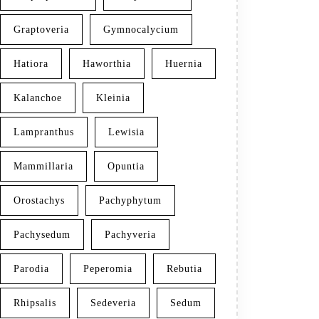
Graptoveria
Gymnocalycium
Hatiora
Haworthia
Huernia
Kalanchoe
Kleinia
Lampranthus
Lewisia
Mammillaria
Opuntia
Orostachys
Pachyphytum
Pachysedum
Pachyveria
Parodia
Peperomia
Rebutia
Rhipsalis
Sedeveria
Sedum