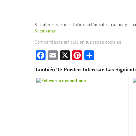
Si quieres ver mas información sobre cactus y suc
Suculentas
Compartí este articulo en tus redes sociales:
F
E
X
Pi
S
a
m
nt
h
También Te Pueden Interesar Las Siguiente
ce
ail
er
ar
b
es
e
o
t
o
k