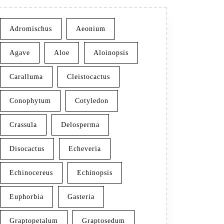
Adromischus
Aeonium
Agave
Aloe
Aloinopsis
Caralluma
Cleistocactus
Conophytum
Cotyledon
Crassula
Delosperma
Disocactus
Echeveria
Echinocereus
Echinopsis
Euphorbia
Gasteria
Graptopetalum
Graptosedum