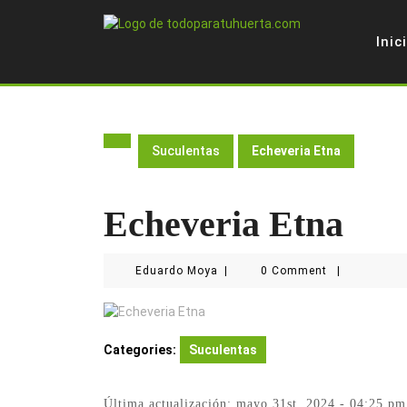
Skip
to
Inic
content
Suculentas
Echeveria Etna
Echeveria Etna
Eduardo
Eduardo Moya
|
0 Comment
|
Moya
Categories:
Suculentas
Última actualización: mayo 31st, 2024 - 04:25 pm