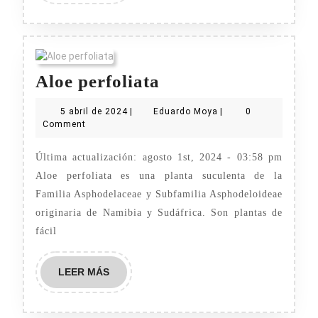
Aloe
Aloe perfoliata
perfoliata
5
Eduardo
5 abril de 2024
|
Eduardo Moya
|
0
abril
Moya
Comment
de
2024
Última actualización: agosto 1st, 2024 - 03:58 pm
Aloe perfoliata es una planta suculenta de la
Familia Asphodelaceae y Subfamilia Asphodeloideae
originaria de Namibia y Sudáfrica. Son plantas de
fácil
LEER
LEER MÁS
MÁS