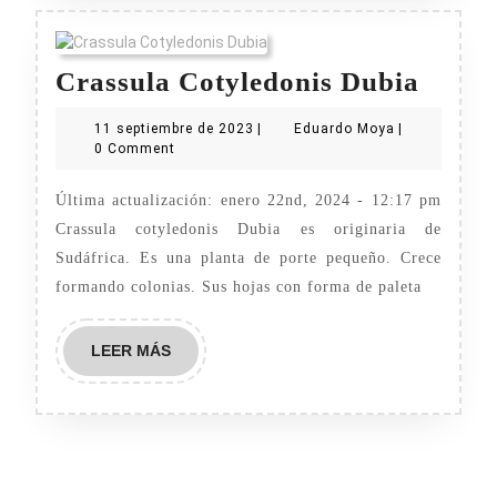
Crass
Crassula Cotyledonis Dubia
Cotyl
11
Eduardo
11 septiembre de 2023
|
Eduardo Moya
|
Dubia
septiembre
Moya
0 Comment
de
2023
Última actualización: enero 22nd, 2024 - 12:17 pm
Crassula cotyledonis Dubia es originaria de
Sudáfrica. Es una planta de porte pequeño. Crece
formando colonias. Sus hojas con forma de paleta
LEER
LEER MÁS
MÁS