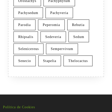
Orostachys
Pachyphytum
Pachysedum
Pachyveria
Parodia
Peperomia
Rebutia
Rhipsalis
Sedeveria
Sedum
Selenicereus
Sempervivum
Senecio
Stapelia
Thelocactus
Política de Cookies