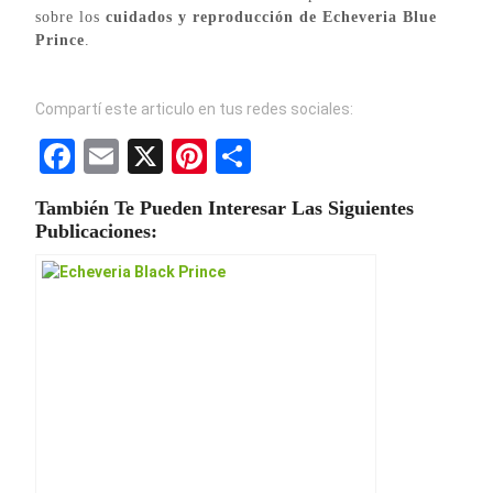
sobre los
cuidados y reproducción de Echeveria Blue
Prince
.
Compartí este articulo en tus redes sociales:
F
E
X
Pi
S
a
m
nt
h
También Te Pueden Interesar Las Siguientes
ce
ail
er
ar
Publicaciones:
b
es
e
o
t
o
k