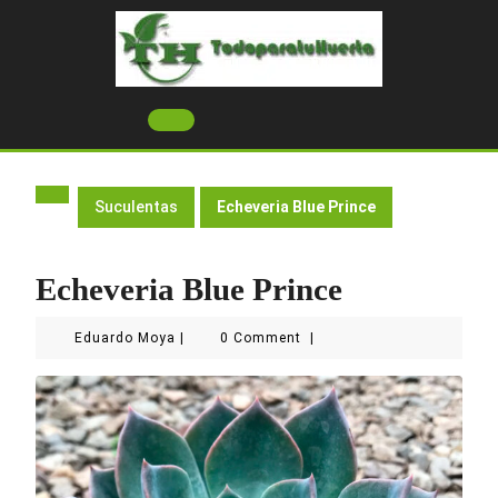
Skip
to
content
Open
Button
Suculentas
Echeveria Blue Prince
Echeveria Blue Prince
Eduardo
Eduardo Moya
|
0 Comment
|
Moya