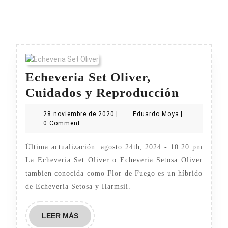
entradas
Previous
Next
post:
post:
Echeveria Set Oliver,
Echever
Cuidados y Reproducción
Set
28
Eduardo
28 noviembre de 2020
|
Eduardo Moya
|
Oliver,
noviembre
Moya
0 Comment
de
Cuidad
2020
Última actualización: agosto 24th, 2024 - 10:20 pm
y
La Echeveria Set Oliver o Echeveria Setosa Oliver
Reprodu
tambien conocida como Flor de Fuego es un híbrido
de Echeveria Setosa y Harmsii.
LEER
LEER MÁS
MÁS