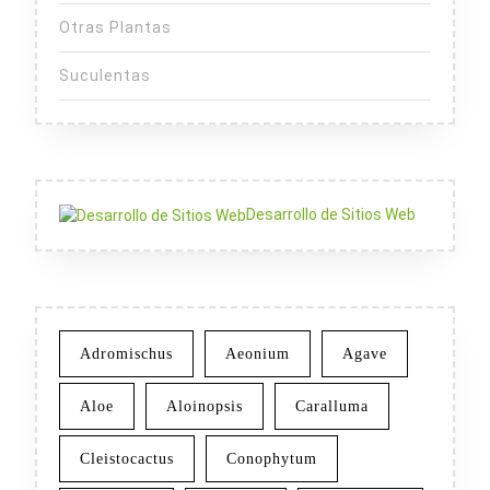
Otras Plantas
Suculentas
Desarrollo de Sitios Web
Adromischus
Aeonium
Agave
Aloe
Aloinopsis
Caralluma
Cleistocactus
Conophytum