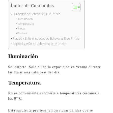
Índice de Contenidos
Cuidados de Echeveria Blue Prince
Iluminación
Temperatura
Riego
Sustrato
Plagas y Enfermedades de Echeveria Blue Prince
Reproducción de Echeveria Blue Prince
Iluminación
Sol directo. Solo cuida la exposición en verano durante
las horas mas calurosas del día.
Temperatura
No es conveniente exponerla a temperaturas cercanas a
los 0° C.
Esta suculenta prefiere temperaturas cálidas que se