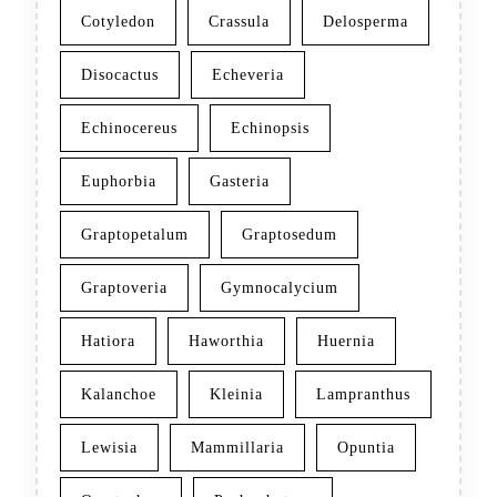
Cotyledon
Crassula
Delosperma
Disocactus
Echeveria
Echinocereus
Echinopsis
Euphorbia
Gasteria
Graptopetalum
Graptosedum
Graptoveria
Gymnocalycium
Hatiora
Haworthia
Huernia
Kalanchoe
Kleinia
Lampranthus
Lewisia
Mammillaria
Opuntia