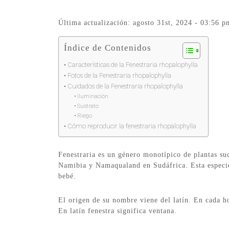
Última actualización: agosto 31st, 2024 - 03:56 p
Índice de Contenidos
Características de la Fenestraria rhopalophylla
Fotos de la Fenestraria rhopalophylla
Cuidados de la Fenestraria rhopalophylla
Iluminación
Sustrato
Riego
Cómo reproducir la fenestraria rhopalophylla
Fenestraria es un género monotípico de plantas suc
Namibia y Namaqualand en Sudáfrica. Esta especi
bebé.
El origen de su nombre viene del latín. En cada h
En latín fenestra significa ventana.