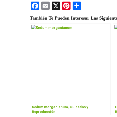
F
E
X
Pi
S
a
m
nt
h
También Te Pueden Interesar Las Siguiente
ce
ail
er
ar
b
es
e
o
t
o
k
Sedum morganianum, Cuidados y
E
Reproducción
R