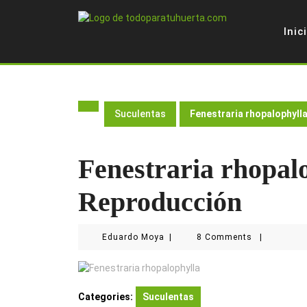
Skip
to
Inic
content
Suculentas
Fenestraria rhopalophyll
Fenestraria rhopal
Reproducción
Eduardo
Eduardo Moya
|
8 Comments
|
Moya
Categories:
Suculentas