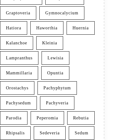
Graptoveria
Gymnocalycium
Hatiora
Haworthia
Huernia
Kalanchoe
Kleinia
Lampranthus
Lewisia
Mammillaria
Opuntia
Orostachys
Pachyphytum
Pachysedum
Pachyveria
Parodia
Peperomia
Rebutia
Rhipsalis
Sedeveria
Sedum