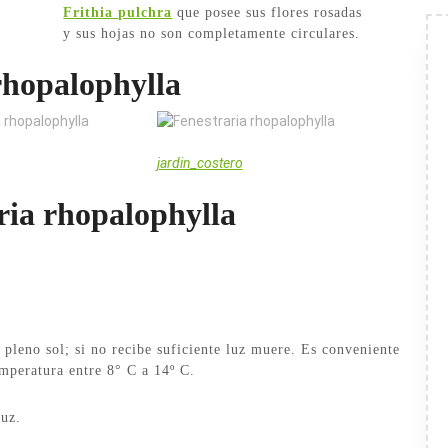
Frithia pulchra
que posee sus flores rosadas
y sus hojas no son completamente circulares.
 rhopalophylla
opalophylla de
Fenestraria rhopalophylla de
jardin_costero
ria rhopalophylla
pleno sol; si no recibe suficiente luz muere. Es conveniente
mperatura entre 8° C a 14º C.
luz.