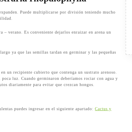
 expanden. Puede multiplicarse por división teniendo mucho
ilidad.
ra – verano. Es conveniente dejarlos enraizar en arena un
argo ya que las semillas tardan en germinar y las pequeñas
 en un recipiente cubierto que contenga un sustrato arenoso.
on poca luz. Cuando germinaron deberíamos rociar con agua y
nutos diariamente para evitar que crezcan hongos.
ulentas puedes ingresar en el siguiente apartado:
Cactus y