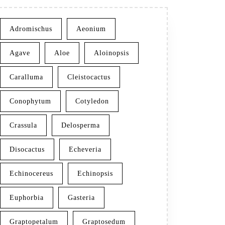
Adromischus
Aeonium
Agave
Aloe
Aloinopsis
Caralluma
Cleistocactus
Conophytum
Cotyledon
Crassula
Delosperma
Disocactus
Echeveria
Echinocereus
Echinopsis
Euphorbia
Gasteria
Graptopetalum
Graptosedum