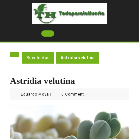
Skip
to
content
Open
Button
Suculentas
Astridia velutina
Astridia velutina
Eduardo
Eduardo Moya
|
0 Comment
|
Moya