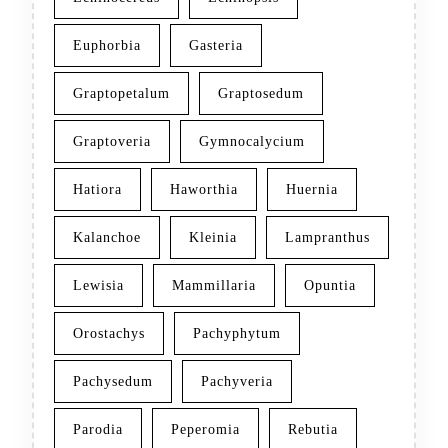
Euphorbia
Gasteria
Graptopetalum
Graptosedum
Graptoveria
Gymnocalycium
Hatiora
Haworthia
Huernia
Kalanchoe
Kleinia
Lampranthus
Lewisia
Mammillaria
Opuntia
Orostachys
Pachyphytum
Pachysedum
Pachyveria
Parodia
Peperomia
Rebutia