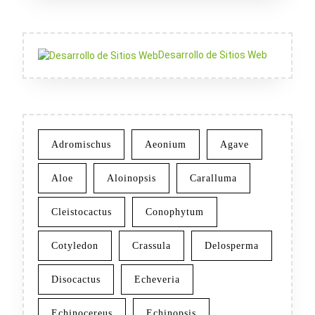
Desarrollo de Sitios Web
Adromischus
Aeonium
Agave
Aloe
Aloinopsis
Caralluma
Cleistocactus
Conophytum
Cotyledon
Crassula
Delosperma
Disocactus
Echeveria
Echinocereus
Echinopsis