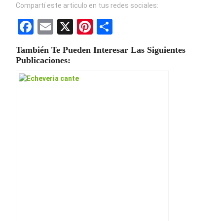
Compartí este articulo en tus redes sociales:
F
E
X
Pi
S
a
m
nt
h
También Te Pueden Interesar Las Siguientes
ce
ail
er
ar
Publicaciones:
b
es
e
o
t
o
k